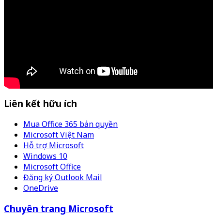
Liên kết hữu ích
Mua Office 365 bản quyền
Microsoft Việt Nam
Hỗ trợ Microsoft
Windows 10
Microsoft Office
Đăng ký Outlook Mail
OneDrive
Chuyên trang Microsoft