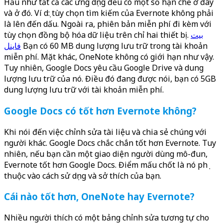
Hầu như tất cả các ứng dụng đều có một số hạn chế ở đây
và ở đó. Ví dụ: tùy chọn tìm kiếm của Evernote không phải
là lên đến dấu. Ngoài ra, phiên bản miễn phí đi kèm với
tùy chọn đồng bộ hóa dữ liệu trên chỉ hai thiết bị.
بيت
فاينل
Bạn có 60 MB dung lượng lưu trữ trong tài khoản
miễn phí. Mặt khác, OneNote không có giới hạn như vậy.
Tuy nhiên, Google Docs yêu cầu Google Drive và dung
lượng lưu trữ của nó. Điều đó đang được nói, bạn có 5GB
dung lượng lưu trữ với tài khoản miễn phí.
Google Docs có tốt hơn Evernote không?
Khi nói đến việc chỉnh sửa tài liệu và chia sẻ chúng với
người khác. Google Docs chắc chắn tốt hơn Evernote. Tuy
nhiên, nếu bạn cần một giao diện người dùng mô-đun,
Evernote tốt hơn Google Docs. Điểm mấu chốt là nó phụ
thuộc vào cách sử dụng và sở thích của bạn.
Cái nào tốt hơn, OneNote hay Evernote?
Nhiều người thích có một bảng chỉnh sửa tương tự cho