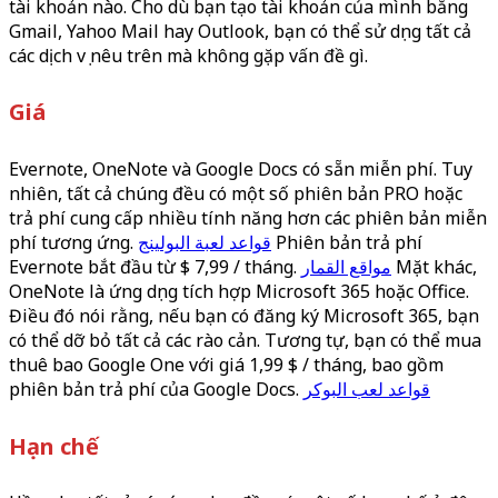
tài khoản nào. Cho dù bạn tạo tài khoản của mình bằng
Gmail, Yahoo Mail hay Outlook, bạn có thể sử dụng tất cả
các dịch vụ nêu trên mà không gặp vấn đề gì.
Giá
Evernote, OneNote và Google Docs có sẵn miễn phí. Tuy
nhiên, tất cả chúng đều có một số phiên bản PRO hoặc
trả phí cung cấp nhiều tính năng hơn các phiên bản miễn
phí tương ứng.
قواعد لعبة البولينج
Phiên bản trả phí
Evernote bắt đầu từ $ 7,99 / tháng.
مواقع القمار
Mặt khác,
OneNote là ứng dụng tích hợp Microsoft 365 hoặc Office.
Điều đó nói rằng, nếu bạn có đăng ký Microsoft 365, bạn
có thể dỡ bỏ tất cả các rào cản. Tương tự, bạn có thể mua
thuê bao Google One với giá 1,99 $ / tháng, bao gồm
phiên bản trả phí của Google Docs.
قواعد لعب البوكر
Hạn chế