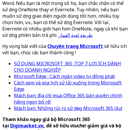
Word. Nếu bạn là một trong số họ, bạn chắc chắn có thể
sử dụng OneNote thay vì Evernote. Tuy nhiên, nếu bạn
muốn sử dụng giao diện người dùng tốt hơn, nhiều tùy
chọn hơn, v.v., bạn có thể sử dụng Evernote. Với lại,
Evernote có nhiều giới hạn hơn OneNote, ngay cả khi bạn
sử dụng phiên bản trả phí.
طريقة لعبة القمار
Hy vọng bài viết của
Chuyên trang Microsoft
sẽ hữu ích
với bạn, chúc các bạn thành công !
SỬ DỤNG MICROSOFT 365 :TOP 7 LỢI ÍCH DÀNH
CHO DOANH NGHIỆP
Microsoft Edge : Cách ngăn video tự động phát
Cách xem và xóa lịch sử tải xuống trong Microsoft
Edge
Mách bạn: địa chỉ mua Office 365 bản quyền chính
hãng ngon bổ rẻ!
Mách bạn: Những rủi ro sử dụng Microsoft 365 lậu!
Tham khảo ngay giá bộ Microsoft 365
tại
Digimarket.vn
, để sở hữu
voucher
giảm giá và bộ