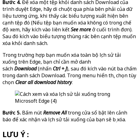
Bước 4.
Để xóa một tệp khỏi danh sách Download của
trình duyệt Edge, hãy di chuột qua phía bên phải của dữ
liệu tương ứng, khi thấy các biểu tượng xuất hiện bên
cạnh tệp đó (Nếu tệp bạn muốn xóa không có trong chế
độ xem, hãy kích vào liên kết
See more
ở cuối trình đơn).
Sau đó kích vào biểu tượng thùng rác bên cạnh tệp muốn
xóa khỏi danh sách.
Trong trường hợp bạn muốn xóa toàn bộ lịch sử tải
xuống trên Edge, bạn chỉ cần mở danh
sách
Download
(nhấn
Ctrl + J
), sau đó kích vào nút ba chấm
trong danh sách Download. Trong menu hiển thị, chọn tùy
chọn
Clear all download history
.
Bước 5.
Bấm nút
Remove All
trong cửa sổ bật lên cảnh
báo để xác nhận và lịch sử tải xuống của bạn sẽ bị xóa.
LƯU Ý
: