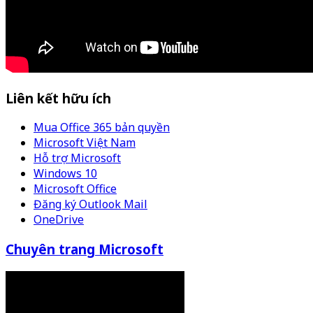
Liên kết hữu ích
Mua Office 365 bản quyền
Microsoft Việt Nam
Hỗ trợ Microsoft
Windows 10
Microsoft Office
Đăng ký Outlook Mail
OneDrive
Chuyên trang Microsoft