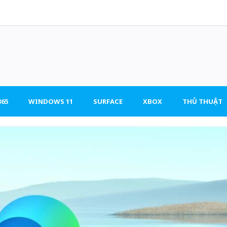
65
WINDOWS 11
SURFACE
XBOX
THỦ THUẬT