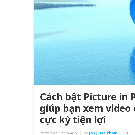
Cách bật Picture in 
giúp bạn xem video 
cực kỳ tiện lợi
Posted on
5 năm ago
by
(Mr.) Hoa Pham
0