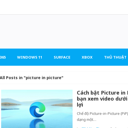
365
WINDOWS 11
SURFACE
XBOX
THỦ THUẬT
All Posts in "picture in picture"
Cách bật Picture in
bạn xem video dưới 
lợi
Chế độ Picture-in-Picture (Pi
dạng một…