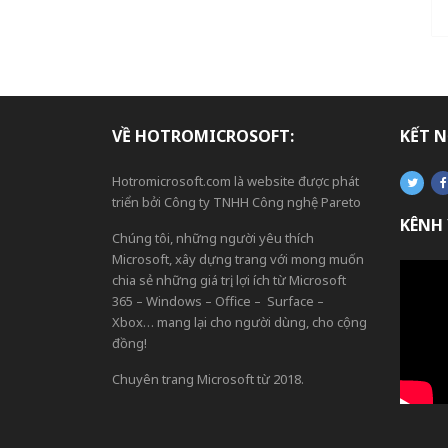
VỀ HOTROMICROSOFT:
KẾT N
Hotromicrosoft.com là website được phát
triển bởi Công ty TNHH Công nghệ Pareto
KÊNH
Chúng tôi, những người yêu thích
Microsoft, xây dựng trang với mong muốn
chia sẻ những giá trị, lợi ích từ Microsoft
365 – Windows – Office – Surface –
Xbox… mang lại cho người dùng, cho cộng
đồng!
Chuyên trang Microsoft từ 2018.