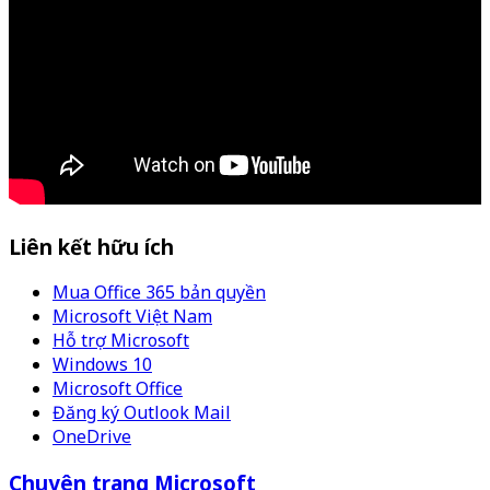
Liên kết hữu ích
Mua Office 365 bản quyền
Microsoft Việt Nam
Hỗ trợ Microsoft
Windows 10
Microsoft Office
Đăng ký Outlook Mail
OneDrive
Chuyên trang Microsoft