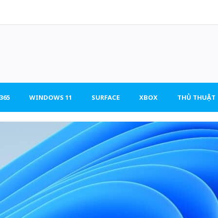
365
WINDOWS 11
SURFACE
XBOX
THỦ THUẬT