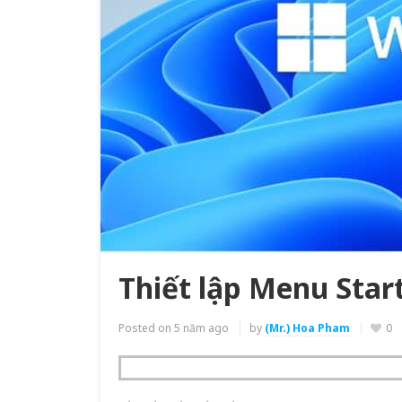
Thiết lập Menu Star
Posted on
5 năm ago
by
(Mr.) Hoa Pham
0