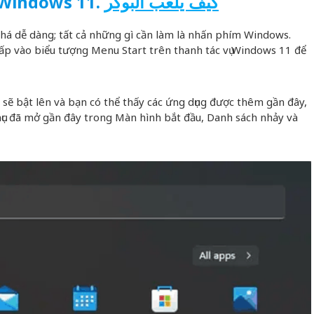
 Windows 11.
كيف يلعب البوكر
á dễ dàng; tất cả những gì cần làm là nhấn phím Windows.
ấp vào biểu tượng Menu Start trên thanh tác vụ Windows 11 để
ẽ bật lên và bạn có thể thấy các ứng dụng được thêm gần đây,
 mục đã mở gần đây trong Màn hình bắt đầu, Danh sách nhảy và