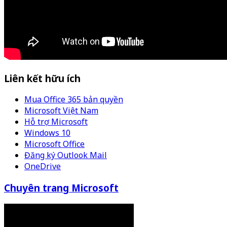
Liên kết hữu ích
Mua Office 365 bản quyền
Microsoft Việt Nam
Hỗ trợ Microsoft
Windows 10
Microsoft Office
Đăng ký Outlook Mail
OneDrive
Chuyên trang Microsoft