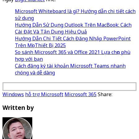
Microsoft Whiteboard là gì? Hướng dẫn chi tiết cách
sử dụng
Hướng Dẫn Sử Dụng Outlook Trên MacBook: Cách
Cài Đặt Và Tận Dụng Hiệu Quả
Hướng Dẫn Chi Tiết Cách Đăng Nhập PowerPoint
Trên Mọi Thiết Bị 2025
So sánh Microsoft 365 và Office 2021 Lựa chọn phù
hợp với bạn
Cách đăng ký tài khoản Microsoft Teams nhanh
chóng và dễ dàng
Windows
hỗ trợ Microsoft
Microsoft 365
Share:
Written by