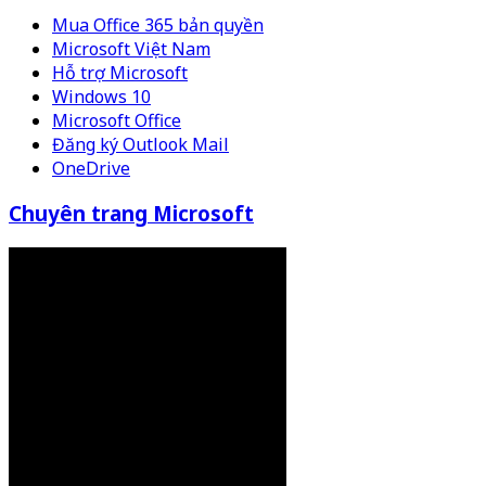
Mua Office 365 bản quyền
Microsoft Việt Nam
Hỗ trợ Microsoft
Windows 10
Microsoft Office
Đăng ký Outlook Mail
OneDrive
Chuyên trang Microsoft