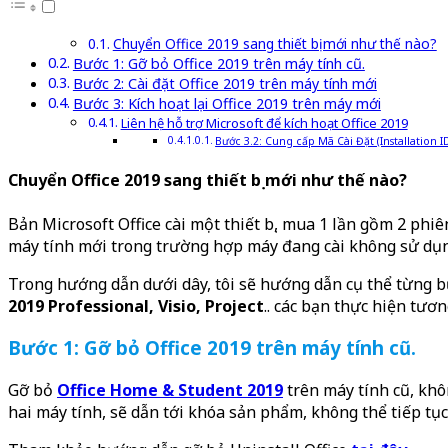
Chuyển Office 2019 sang thiết bị mới như thế nào?
Bước 1: Gỡ bỏ Office 2019 trên máy tính cũ.
Bước 2: Cài đặt Office 2019 trên máy tính mới
Bước 3: Kích hoạt lại Office 2019 trên máy mới
Liên hệ hỗ trợ Microsoft để kích hoạt Office 2019
Bước 3.2: Cung cấp Mã Cài Đặt (Installation 
Chuyển Office 2019 sang thiết bị mới như thế nào?
Bản Microsoft Office cài một thiết bị, mua 1 lần gồm 2 phi
máy tính mới trong trường hợp máy đang cài không sử dụn
Trong hướng dẫn dưới dây, tôi sẽ hướng dẫn cụ thể từng b
2019 Professional, Visio, Project
.. các bạn thực hiện tươn
Bước 1: Gỡ bỏ Office 2019 trên máy tính cũ.
Gỡ bỏ
Office Home & Student 2019
trên máy tính cũ, khô
hai máy tính, sẽ dẫn tới khóa sản phẩm, không thể tiếp tục