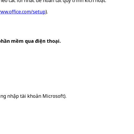
eo các lời nhắc để hoàn tất quy trình kích hoạt.
ww.office.com/setup
).
phần mềm qua điện thoại.
ng nhập tài khoản Microsoft).