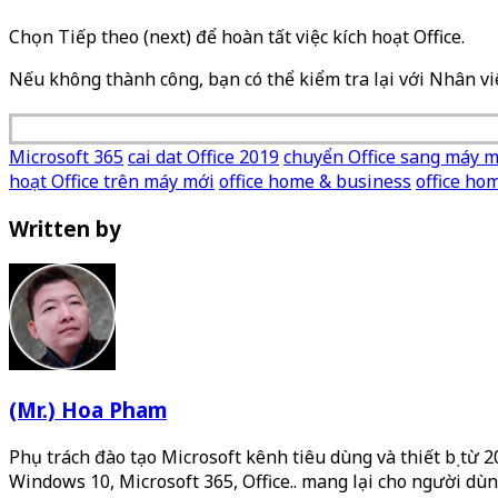
Chọn Tiếp theo (next) để hoàn tất việc kích hoạt Office.
Nếu không thành công, bạn có thể kiểm tra lại với Nhân vi
Microsoft 365
cai dat Office 2019
chuyển Office sang máy m
hoạt Office trên máy mới
office home & business
office ho
Written by
(Mr.) Hoa Pham
Phụ trách đào tạo Microsoft kênh tiêu dùng và thiết bị từ 
Windows 10, Microsoft 365, Office.. mang lại cho người dùn