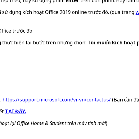
Tiếp theo, hãy sử dụng phím
Enter
trên bàn phím. Hãy làm th
sử dụng kích hoạt Office 2019 online trước đó. (qua trang
w
ffice trước đó
 thực hiện lại bước trên nhưng chọn:
Tôi muốn kích hoạt 
t:
https://support.microsoft.com/vi-vn/contactus/
(Bạn cần đă
iết
TẠI ĐÂY.
hoạt lại Office Home & Student trên máy tính mới
)