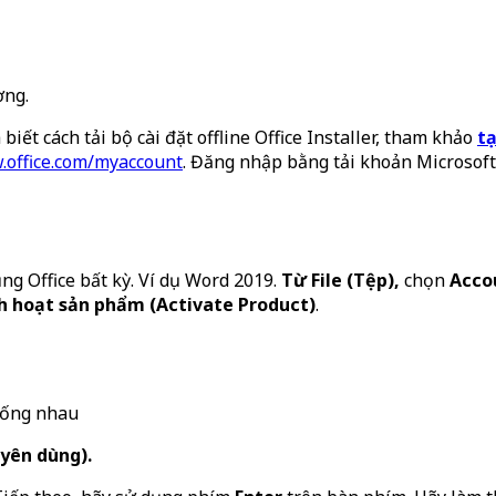
ờng.
biết cách tải bộ cài đặt offline Office Installer, tham khảo
tạ
office.com/myaccount
. Đăng nhập bằng tải khoản Microsoft đ
g Office bất kỳ. Ví dụ Word 2019.
Từ File (Tệp),
chọn
Acco
h hoạt sản phẩm (Activate Product)
.
giống nhau
yên dùng).