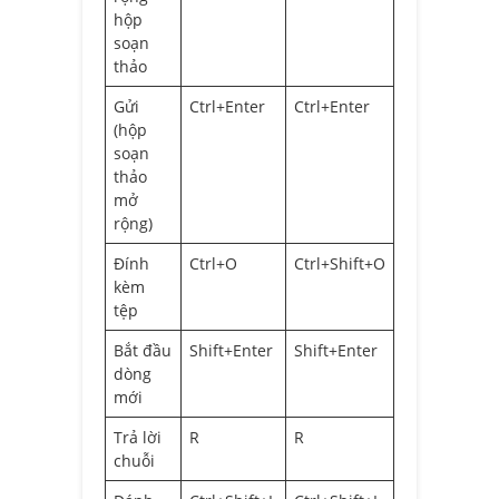
hộp
soạn
thảo
Gửi
Ctrl+Enter
Ctrl+Enter
(hộp
soạn
thảo
mở
rộng)
Đính
Ctrl+O
Ctrl+Shift+O
kèm
tệp
Bắt đầu
Shift+Enter
Shift+Enter
dòng
mới
Trả lời
R
R
chuỗi