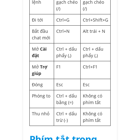
lệnh
gạch chéo
gạch chéo
(/)
(/)
Đi tới
Ctrl+G
Ctrl+Shift+G
Bắt đầu
Ctrl+N
Alt trái + N
chat mới
Mở
Cài
Ctrl + dấu
Ctrl + dấu
đặt
phẩy (,)
phẩy (,)
Mở
Trợ
F1
Ctrl+F1
giúp
Đóng
Esc
Esc
Phóng to
Ctrl + dấu
Không có
bằng (=)
phím tắt
Thu nhỏ
Ctrl + dấu
Không có
trừ (-)
phím tắt
Phím tắt trong