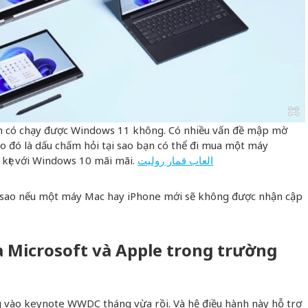
nh có chạy được Windows 11 không. Có nhiều vấn đề mập mờ
 đó là dấu chấm hỏi tại sao bạn có thể đi mua một máy
 kẹt với Windows 10 mãi mãi.
العاب قمار روليت
 sao nếu một máy Mac hay iPhone mới sẽ không được nhận cập
a Microsoft và Apple trong trường
 vào keynote WWDC tháng vừa rồi. Và hệ điều hành này hỗ trợ