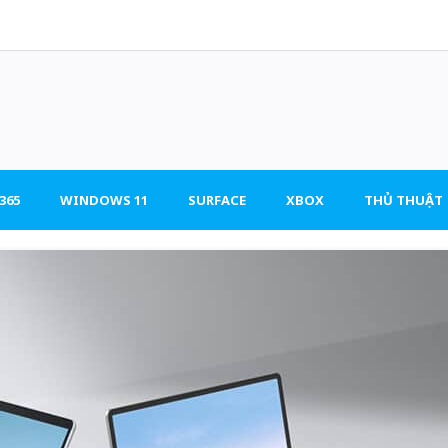
365
WINDOWS 11
SURFACE
XBOX
THỦ THUẬT