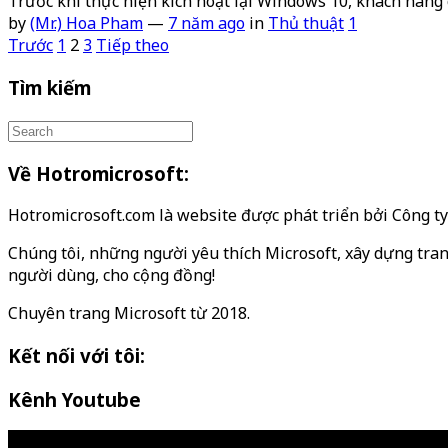
Trước khi thực hiện kích hoạt lại Windows 10, khách hàn
by
(Mr.) Hoa Pham
—
7 năm ago
in
Thủ thuật
1
Phân
Trước
1
2
3
Tiếp theo
trang
Tìm kiếm
bài
viết
Về Hotromicrosoft:
Hotromicrosoft.com là website được phát triển bởi Công 
Chúng tôi, những người yêu thích Microsoft, xây dựng tran
người dùng, cho cộng đồng!
Chuyên trang Microsoft từ 2018.
Kết nối với tôi:
Kênh Youtube