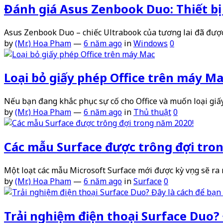
Đánh giá Asus Zenbook Duo: Thiết bị 
Asus Zenbook Duo – chiếc Ultrabook của tương lai đã được
by
(Mr.) Hoa Pham
—
6 năm ago
in
Windows
0
Loại bỏ giấy phép Office trên máy M
Nếu bạn đang khắc phục sự cố cho Office và muốn loại giấ
by
(Mr.) Hoa Pham
—
6 năm ago
in
Thủ thuật
0
Các mẫu Surface được trông đợi tro
Một loạt các mẫu Microsoft Surface mới được kỳ vọng sẽ r
by
(Mr.) Hoa Pham
—
6 năm ago
in
Surface
0
Trải nghiệm điện thoại Surface Duo?