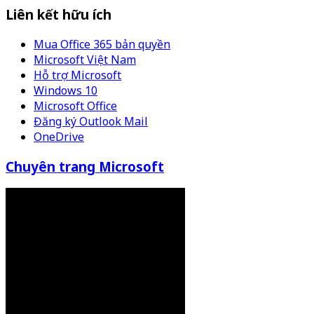
Liên kết hữu ích
Mua Office 365 bản quyền
Microsoft Việt Nam
Hỗ trợ Microsoft
Windows 10
Microsoft Office
Đăng ký Outlook Mail
OneDrive
Chuyên trang Microsoft