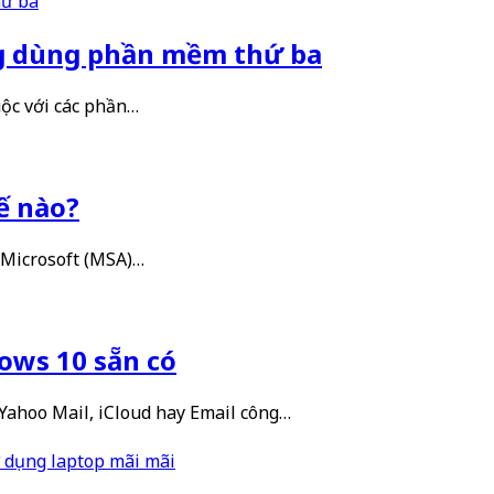
ng dùng phần mềm thứ ba
uộc với các phần…
ế nào?
n Microsoft (MSA)…
dows 10 sẵn có
Yahoo Mail, iCloud hay Email công…