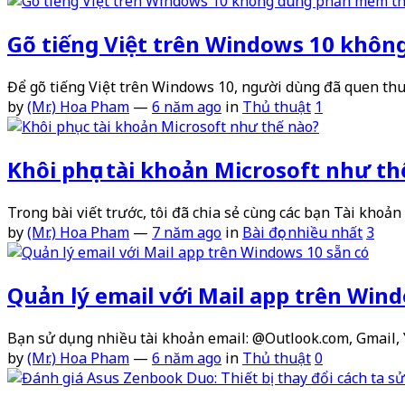
Gõ tiếng Việt trên Windows 10 khô
Để gõ tiếng Việt trên Windows 10, người dùng đã quen th
by
(Mr.) Hoa Pham
—
6 năm ago
in
Thủ thuật
1
Khôi phục tài khoản Microsoft như th
Trong bài viết trước, tôi đã chia sẻ cùng các bạn Tài khoả
by
(Mr.) Hoa Pham
—
7 năm ago
in
Bài đọc nhiều nhất
3
Quản lý email với Mail app trên Win
Bạn sử dụng nhiều tài khoản email: @Outlook.com, Gmail, 
by
(Mr.) Hoa Pham
—
6 năm ago
in
Thủ thuật
0