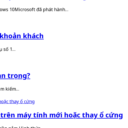
ndows 10Microsoft đã phát hành…
 khoản khách
ụ số 1…
uan trọng?
tìm kiếm…
 trên máy tính mới hoặc thay ổ cứng