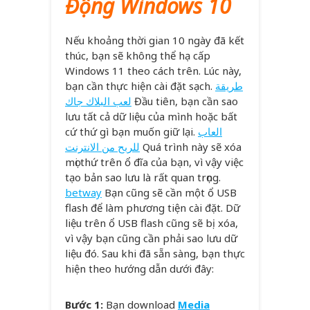
Động Windows 10
Nếu khoảng thời gian 10 ngày đã kết
thúc, bạn sẽ không thể hạ cấp
Windows 11 theo cách trên. Lúc này,
bạn cần thực hiện cài đặt sạch.
طريقة
لعب البلاك جاك
Đầu tiên, bạn cần sao
lưu tất cả dữ liệu của mình hoặc bất
cứ thứ gì bạn muốn giữ lại.
العاب
للربح من الانترنت
Quá trình này sẽ xóa
mọi thứ trên ổ đĩa của bạn, vì vậy việc
tạo bản sao lưu là rất quan trọng.
betway
Bạn cũng sẽ cần một ổ USB
flash để làm phương tiện cài đặt. Dữ
liệu trên ổ USB flash cũng sẽ bị xóa,
vì vậy bạn cũng cần phải sao lưu dữ
liệu đó. Sau khi đã sẵn sàng, bạn thực
hiện theo hướng dẫn dưới đây:
Bước 1:
Bạn download
Media