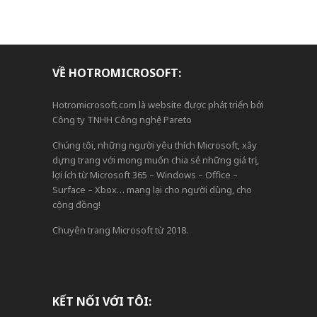
VỀ HOTROMICROSOFT:
Hotromicrosoft.com là website được phát triển bởi
Công ty TNHH Công nghệ Pareto
Chúng tôi, những người yêu thích Microsoft, xây
dựng trang với mong muốn chia sẻ những giá trị,
lợi ích từ Microsoft 365 – Windows – Office –
Surface – Xbox… mang lại cho người dùng, cho
cộng đồng!
Chuyên trang Microsoft từ 2018.
KẾT NỐI VỚI TÔI: