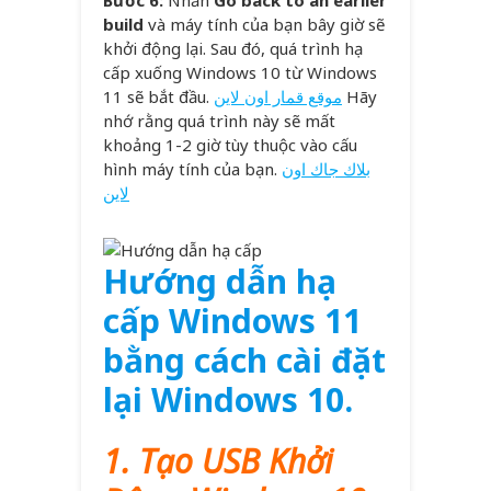
Bước 6:
Nhấn
Go back to an earlier
build
và máy tính của bạn bây giờ sẽ
khởi động lại. Sau đó, quá trình hạ
cấp xuống Windows 10 từ Windows
11 sẽ bắt đầu.
موقع قمار اون لاين
Hãy
nhớ rằng quá trình này sẽ mất
khoảng 1-2 giờ tùy thuộc vào cấu
hình máy tính của bạn.
بلاك جاك اون
لاين
Hướng dẫn hạ
cấp Windows 11
bằng cách cài đặt
lại Windows 10.
1. Tạo USB Khởi