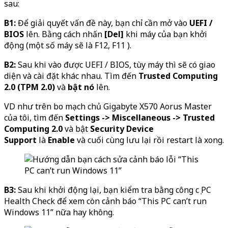
sau:
B1:
Để giải quyết vấn đề này, bạn chỉ cần mở vào
UEFI /
BIOS
lên. Bằng cách nhấn
[Del]
khi máy của bạn khởi
động (một số máy sẽ là F12, F11 ).
B2:
Sau khi vào được UEFI / BIOS, tùy máy thì sẽ có giao
diện và cài đặt khác nhau. Tìm đến
Trusted Computing
2.0 (TPM 2.0)
và
bật nó
lên.
VD như trên bo mạch chủ Gigabyte X570 Aorus Master
của tôi, tìm đến
Settings -> Miscellaneous -> Trusted
Computing 2.0
và bật
Security Device
Support
là
Enable
và cuối cùng lưu lại rồi restart là xong.
B3:
Sau khi khởi động lại, bạn kiểm tra bằng công cụ PC
Health Check để xem còn cảnh báo “This PC can’t run
Windows 11” nữa hay không.