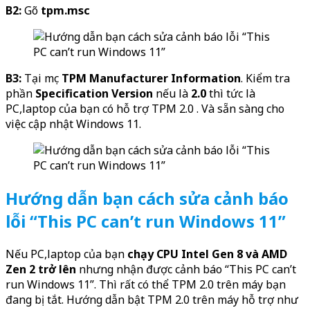
B2:
Gõ
tpm.msc
B3:
Tại mục
TPM Manufacturer Information
. Kiểm tra
phần
Specification Version
nếu là
2.0
thì tức là
PC,laptop của bạn có hỗ trợ TPM 2.0 . Và sẵn sàng cho
việc cập nhật Windows 11.
Hướng dẫn bạn cách sửa cảnh báo
lỗi “This PC can’t run Windows 11”
Nếu PC,laptop của bạn
chạy CPU Intel Gen 8 và AMD
Zen 2 trở lên
nhưng nhận được cảnh báo “This PC can’t
run Windows 11”. Thì rất có thể TPM 2.0 trên máy bạn
đang bị tắt. Hướng dẫn bật TPM 2.0 trên máy hỗ trợ như