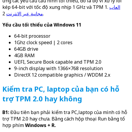
ứng các yêu cầu cấu hình tối thiểu, đó là bộ vi xử lý lõi
kép 64-bit với tốc độ xung nhịp 1 GHz và TPM 1.
العاب
مجانية عبر الانترنت
2.
Yếu cầu tối thiểu của Windows 11
64-bit processor
1Ghz clock speed | 2 cores
64GB drive
4GB RAM
UEFI, Secure Book capable and TPM 2.0
9-inch display with 1366×768 resolution
DirectX 12 compatible graphics / WDDM 2.x
Kiểm tra PC, laptop của bạn có hỗ
trợ TPM 2.0 hay không
B1:
Đầu tiên bạn phải kiểm tra PC,laptop của mình có hỗ
trợ TPM 2.0 hay chưa. Bằng cách hộp thoại Run bằng tổ
hợp phím
Windows + R.