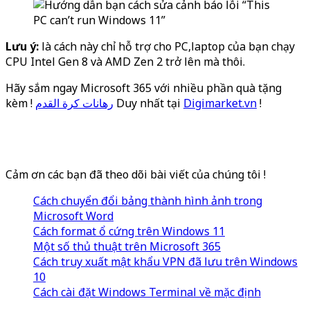
Lưu ý:
là cách này chỉ hỗ trợ cho PC,laptop của bạn chạy
CPU Intel Gen 8 và AMD Zen 2 trở lên mà thôi.
Hãy sắm ngay Microsoft 365 với nhiều phần quà tặng
kèm !
رهانات كرة القدم
Duy nhất tại
Digimarket.vn
!
WordPress
YouTube
TikTok
Facebook
Cảm ơn các bạn đã theo dõi bài viết của chúng tôi !
Cách chuyển đổi bảng thành hình ảnh trong
Microsoft Word
Cách format ổ cứng trên Windows 11
Một số thủ thuật trên Microsoft 365
Cách truy xuất mật khẩu VPN đã lưu trên Windows
10
Cách cài đặt Windows Terminal về mặc định