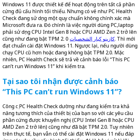
Windows 11 được thiết kế để hoạt động trên tất cả phần
cứng đủ cấu hình tối thiểu. Nhưng có vẻ như PC Health
Check đang sử dụng một quy chuẩn không chính xác mà
Microsoft đưa ra. Đó chính là việc người dùng PC,laptop
phải sử dụng CPU Intel Gen 8 hoặc CPU AMD Zen 2 trở lên
cũng như đang bật TPM 2.
0. Thì mới
كازينو كبار الشخصيات
đạt chuẩn cài đặt Windows 11. Ngược lại, nếu người dùng
chạy CPU cũ hơn hoặc đang không bật TPM 2.0. Mặc
nhiên, PC Health Check sẽ trả về cảnh báo lỗi “This PC
can’t run Windows 11” khi kiểm tra.
Tại sao tôi nhận được cảnh báo
“This PC can’t run Windows 11”?
Công cụ PC Health Check dường như đang kiểm tra khả
năng tương thích của thiết bị của bạn so với các yêu cầu
phần cứng được khuyến nghị (CPU Intel Gen 8 hoặc CPU
AMD Zen 2 trở lên) cũng như đã bật TPM 2.0. Tuy nhiên
trên thực tế, bạn vẫn có thể cài đặt Windows 11 nếu đáp