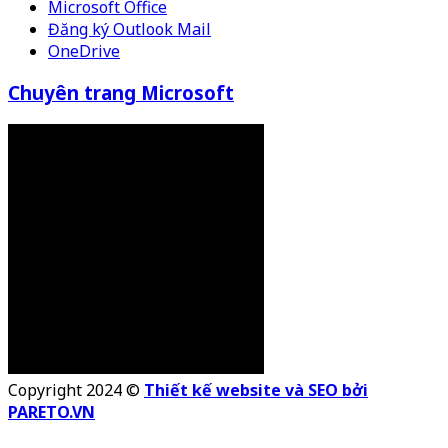
Microsoft Office
Đăng ký Outlook Mail
OneDrive
Chuyên trang Microsoft
Copyright 2024 ©
Thiết kế website và SEO bởi
PARETO.VN