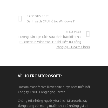
PREVIOUS POST
Danh sách CPU hỗ trợ Windows11
NEXT POST
Hướng dẫn bạn cách sửa cảnh báo lỗi “This
PC can’t run Windows 11” khi kiểm tra bằng
công cụ PC Health Check
VỀ HOTROMICROSOFT:
Hotromicrosoft.com là website được phát triển bởi
Công ty TNHH Công nghệ Pareto
Chúng tôi, những người yêu thích Microsoft, xây
dựng trang với mong muốn chia sẻ những giá trị,