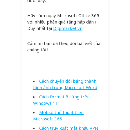
dưới đây:
Hãy sắm ngay Microsoft Office 365
với nhiều phần quà tặng hấp dẫn !
Duy nhất tại
Digimarket.vn
!
Cảm ơn bạn đã theo dõi bài viết của
chúng tôi !
WordPress
TikTok
Facebook
YouTube
Cách chuyển đổi bảng thành
hình ảnh trong Microsoft Word
Cách format ổ cứng trên
Windows 11
Một số thủ thuật trên
Microsoft 365
Cách truy xuất mật khẩu VPN