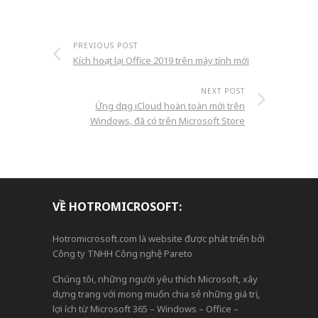
PREVIOUS POST
Kích hoạt lại Office 2019 trên máy tính mới
NEXT POST
Ứng dụng iCloud hoàn toàn mới trên
Windows, đã có trên Microsoft Store
VỀ HOTROMICROSOFT:
Hotromicrosoft.com là website được phát triển bởi
Công ty TNHH Công nghệ Pareto
Chúng tôi, những người yêu thích Microsoft, xây
dựng trang với mong muốn chia sẻ những giá trị,
lợi ích từ Microsoft 365 – Windows – Office –