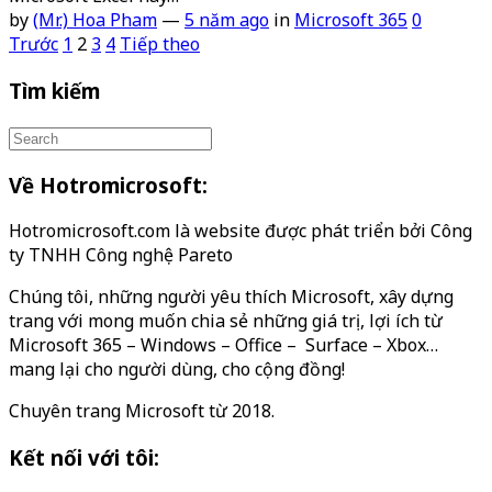
by
(Mr.) Hoa Pham
—
5 năm ago
in
Microsoft 365
0
Phân
Trước
1
2
3
4
Tiếp theo
trang
Tìm kiếm
bài
viết
Về Hotromicrosoft:
Hotromicrosoft.com là website được phát triển bởi Công
ty TNHH Công nghệ Pareto
Chúng tôi, những người yêu thích Microsoft, xây dựng
trang với mong muốn chia sẻ những giá trị, lợi ích từ
Microsoft 365 – Windows – Office – Surface – Xbox…
mang lại cho người dùng, cho cộng đồng!
Chuyên trang Microsoft từ 2018.
Kết nối với tôi: