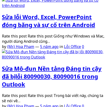
Sửa lỗi Word, Excel, PowerPoint
đóng băng và sự cố trên Android
Rate this post Rate this post Giống như Windows và Mac,
người dùng Android cũng…
by
(Mr.) Hoa Pham
—
5 năm ago
in
Lỗi Office
0
Sửa Mô-đun Nền tảng Đáng tin cậy
đã bị lỗi 80090030, 80090016 trong
Outlook
Rate this post Rate this post Trong bài viết này, chúng ta
sẽ nói về…
by
(Mr.) Hoa Pham
—
5 năm ago
in
Lỗi Office
0