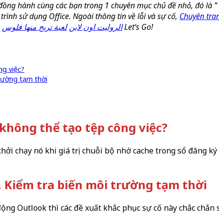
đồng hành cùng các bạn trong 1 chuyên mục chủ đề nhỏ, đó là ” 
trình sử dụng Office. Ngoài thông tin về lỗi và sự cố,
Chuyên tran
.
لعبة تربح منها فلوس
الروليت اون لاين
Let’s Go!
ng việc?
trường tạm thời
không thể tạo tệp công việc?
khởi chạy nó khi giá trị chuỗi bộ nhớ cache trong sổ đăng k
, Kiểm tra biến môi trường tạm thời
động Outlook thì các đề xuất khắc phục sự cố này chắc chắn 