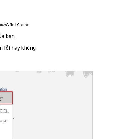
ows\NetCache
ủa bạn.
n lỗi hay không.