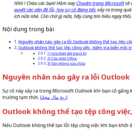
HHii ! Chào các bạn! Hôm nay
Chuyên trang Microsoft
sẽ 
quyết các vấn đề lỗi, hay sự cố đáng tiếc
xảy ra trong quá 
ích nữa nhé. Còn chờ gì nữa, hãy cùng tìm hiểu ngay thôi
Nội dung trong bài
Nguyên nhân nào gây ra lỗi Outlook không thể tạo tệp cô
Outlook không thể tạo tệp công việc, Kiểm tra biến môi 
1] Sửa thiết đặt Đăng ký
2] Cập nhật Office
3] Văn phòng sửa chữa
Nguyên nhân nào gây ra lỗi Outlook 
Sự cố này xảy ra trong Microsoft Outlook khi bạn cố gắng 
trường tạm thời.
اربح مال مجانا
Outlook không thể tạo tệp công việc
Nếu Outlook không thể tạo lỗi tệp công việc khi bạn khởi 