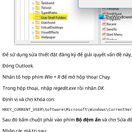
Để sử dụng sửa thiết đặt đăng ký để giải quyết vấn đề này,
Đóng Outlook.
Nhấn tổ hợp phím
Win + R
để mở hộp thoại Chạy.
Trong hộp thoại, nhập
regedit.exe
rồi nhấn
OK
.
Định vị và chọn khóa con:
HKEY_CURRENT_USER\Software\Microsoft\Windows\CurrentVer
Sau đó bấm chuột phải vào phím
Bộ đệm ẩn
và chọn Sửa
đổ
Nhập các giá trị sau: