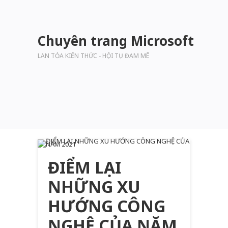
Chuyên trang Microsoft
LAN TỎA KIẾN THỨC - HỘI TỤ ĐAM MÊ
ĐIỂM LẠI
NHỮNG XU
HƯỚNG CÔNG
NGHỆ CỦA NĂM