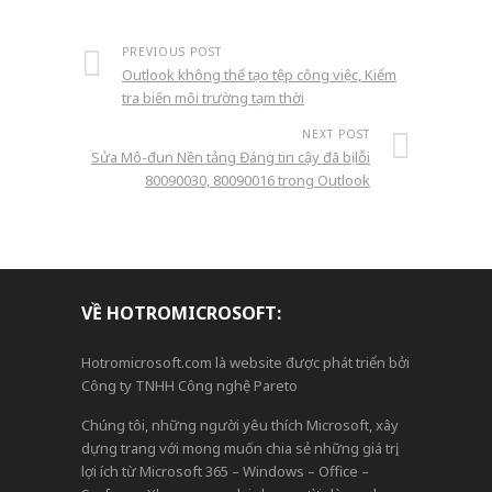
PREVIOUS POST
Outlook không thể tạo tệp công việc, Kiểm
tra biến môi trường tạm thời
NEXT POST
Sửa Mô-đun Nền tảng Đáng tin cậy đã bị lỗi
80090030, 80090016 trong Outlook
VỀ HOTROMICROSOFT:
Hotromicrosoft.com là website được phát triển bởi
Công ty TNHH Công nghệ Pareto
Chúng tôi, những người yêu thích Microsoft, xây
dựng trang với mong muốn chia sẻ những giá trị,
lợi ích từ Microsoft 365 – Windows – Office –