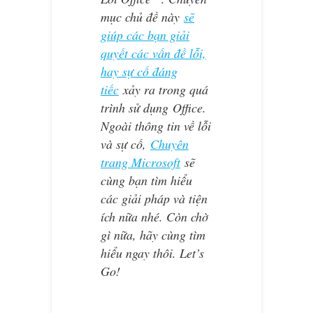
mục chủ đề này
sẽ
giúp các bạn giải
quyết các vấn đề lỗi,
hay sự cố đáng
tiếc
xảy ra trong quá
trình sử dụng Office.
Ngoài thông tin về lỗi
và sự cố,
Chuyên
trang Microsoft
sẽ
cùng bạn tìm hiểu
các giải pháp và tiện
ích nữa nhé. Còn chờ
gì nữa, hãy cùng tìm
hiểu ngay thôi. Let’s
Go!