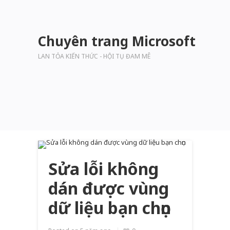
Chuyên trang Microsoft
LAN TỎA KIẾN THỨC - HỘI TỤ ĐAM MÊ
Sửa lỗi không
dán được vùng
dữ liệu bạn chọn