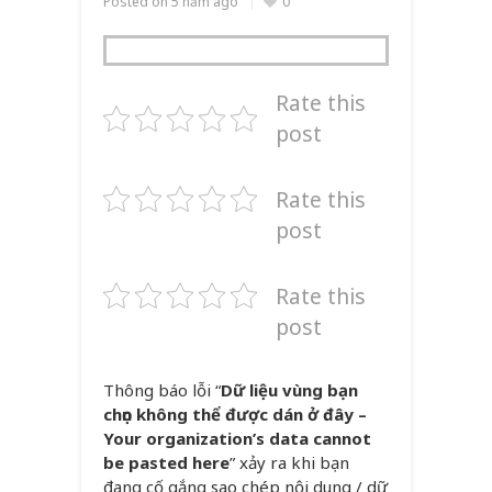
Posted on
5 năm ago
0
Rate this
post
Rate this
post
Rate this
post
Thông báo lỗi “
Dữ liệu vùng bạn
chọn không thể được dán ở đây –
Your organization’s data cannot
be pasted here
” xảy ra khi bạn
đang cố gắng sao chép nội dung / dữ