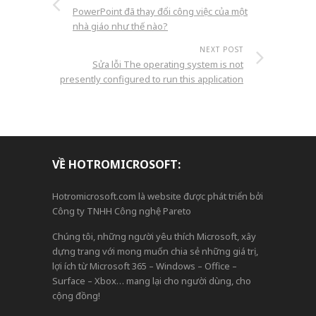
PowerPoint đã thay đổi công việc của một
nhà giáo như thế nào?
NEXT POST
Sửa lỗi The operating system is not
presently configured to run this application
VỀ HOTROMICROSOFT:
Hotromicrosoft.com là website được phát triển bởi
Công ty TNHH Công nghệ Pareto
Chúng tôi, những người yêu thích Microsoft, xây
dựng trang với mong muốn chia sẻ những giá trị,
lợi ích từ Microsoft 365 – Windows – Office –
Surface – Xbox… mang lại cho người dùng, cho
cộng đồng!