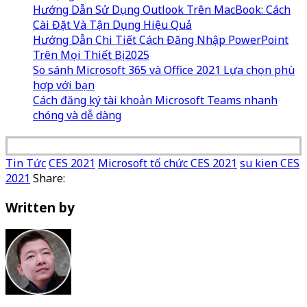
Hướng Dẫn Sử Dụng Outlook Trên MacBook: Cách
Cài Đặt Và Tận Dụng Hiệu Quả
Hướng Dẫn Chi Tiết Cách Đăng Nhập PowerPoint
Trên Mọi Thiết Bị 2025
So sánh Microsoft 365 và Office 2021 Lựa chọn phù
hợp với bạn
Cách đăng ký tài khoản Microsoft Teams nhanh
chóng và dễ dàng
Tin Tức
CES 2021
Microsoft tổ chức CES 2021
su kien CES
2021
Share:
Written by