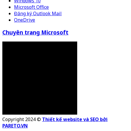
Windows 10
Microsoft Office
Đăng ký Outlook Mail
OneDrive
Chuyên trang Microsoft
Copyright 2024 ©
Thiết kế website và SEO bởi
PARETO.VN