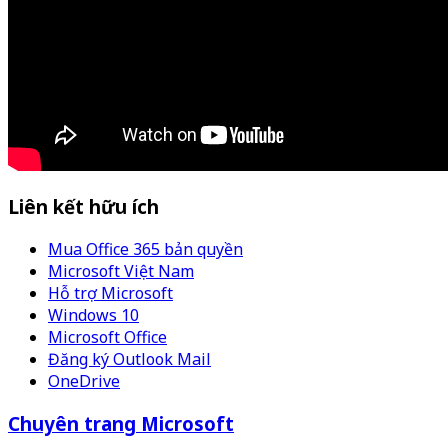
Liên kết hữu ích
Mua Office 365 bản quyền
Microsoft Việt Nam
Hỗ trợ Microsoft
Windows 10
Microsoft Office
Đăng ký Outlook Mail
OneDrive
Chuyên trang Microsoft