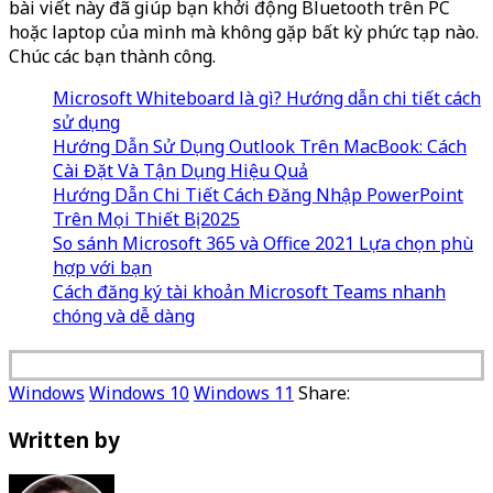
bài viết này đã giúp bạn khởi động Bluetooth trên PC
hoặc laptop của mình mà không gặp bất kỳ phức tạp nào.
Chúc các bạn thành công.
Microsoft Whiteboard là gì? Hướng dẫn chi tiết cách
sử dụng
Hướng Dẫn Sử Dụng Outlook Trên MacBook: Cách
Cài Đặt Và Tận Dụng Hiệu Quả
Hướng Dẫn Chi Tiết Cách Đăng Nhập PowerPoint
Trên Mọi Thiết Bị 2025
So sánh Microsoft 365 và Office 2021 Lựa chọn phù
hợp với bạn
Cách đăng ký tài khoản Microsoft Teams nhanh
chóng và dễ dàng
Windows
Windows 10
Windows 11
Share:
Written by