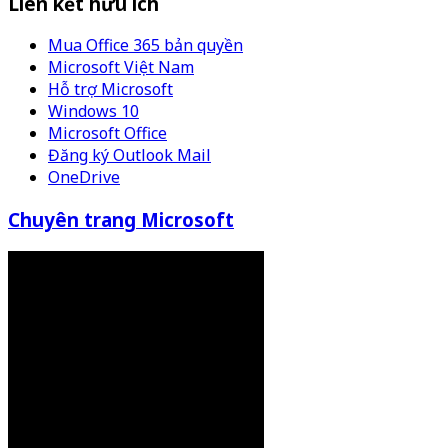
Liên kết hữu ích
Mua Office 365 bản quyền
Microsoft Việt Nam
Hỗ trợ Microsoft
Windows 10
Microsoft Office
Đăng ký Outlook Mail
OneDrive
Chuyên trang Microsoft