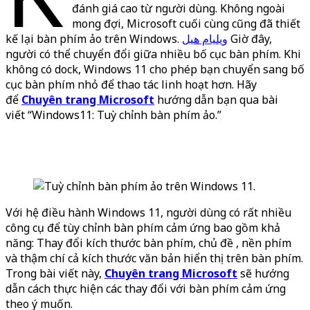
đánh giá cao từ người dùng. Không ngoài
mong đợi, Microsoft cuối cùng cũng đã thiết
kế lại bàn phím ảo trên Windows.
ويليام هيل
Giờ đây,
người có thể chuyển đổi giữa nhiều bố cục bàn phím. Khi
không có dock, Windows 11 cho phép bạn chuyển sang bố
cục bàn phím nhỏ để thao tác linh hoạt hơn. Hãy
để
Chuyên trang Microsoft
hướng dẫn bạn qua bài
viết “Windows11: Tuỳ chỉnh bàn phím ảo.”
WordPress
Facebook
YouTube
TikTok
Với hệ điều hành Windows 11, người dùng có rất nhiều
công cụ để tùy chỉnh bàn phím cảm ứng bao gồm khả
năng: Thay đổi kích thước bàn phím, chủ đề , nền phím
và thậm chí cả kích thước văn bản hiển thị trên bàn phím.
Trong bài viết này,
Chuyên trang Microsoft
sẽ hướng
dẫn cách thực hiện các thay đổi với bàn phím cảm ứng
theo ý muốn.