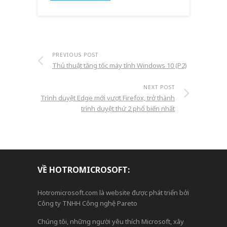
PREVIOUS POST
Thủ thuật tăng tốc máy tính Windows 10 (P2)
NEXT POST
Trình duyệt Edge mới vượt Firefox, trở thành
trình duyệt thứ 2 phổ biến nhất
VỀ HOTROMICROSOFT:
Hotromicrosoft.com là website được phát triển bởi
Công ty TNHH Công nghệ Pareto
Chúng tôi, những người yêu thích Microsoft, xây