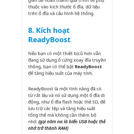
gian để hoàn thành quá trình sẽ phụ
thuộc vào kích thước ổ đĩa, dữ liệu
trên ổ đĩa và cấu hình hệ thống.
8.
Kích hoạt
ReadyBoost
Nếu bạn có một thiết bị cũ hơn vẫn
đang sử dụng ổ cứng xoay đĩa truyền
thống, bạn có thể bật
ReadyBoost
để tăng hiệu suất của máy tính.
ReadyBoost là một tính năng đã có
từ rất lâu và nó sử dụng một ổ đĩa di
động, như ổ đĩa flash hoặc thẻ SD, để
lưu trữ các tệp và tăng hiệu suất
tổng thể mà không cần thêm bộ
nhớ.
(gọi nôm na là biến USB hoặc thẻ
nhớ trở thành RAM)