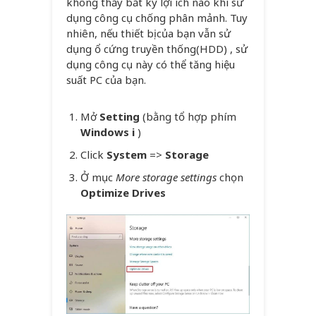
không thấy bất kỳ lợi ích nào khi sử
dụng công cụ chống phân mảnh. Tuy
nhiên, nếu thiết bị của bạn vẫn sử
dụng ổ cứng truyền thống(HDD) , sử
dụng công cụ này có thể tăng hiệu
suất PC của bạn.
Mở
Setting
(bằng tổ hợp phím
Windows i
)
Click
System
=>
Storage
Ở mục
More storage settings
chọn
Optimize Drives