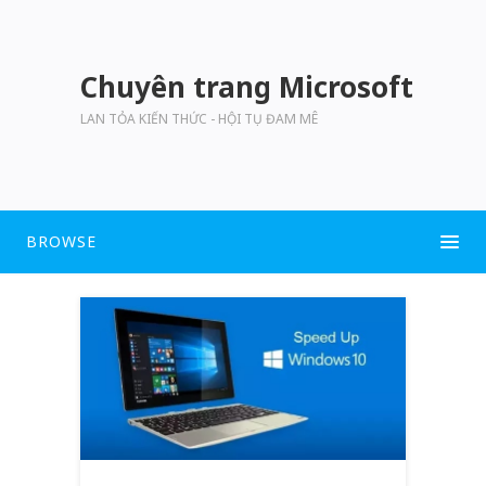
Chuyên trang Microsoft
LAN TỎA KIẾN THỨC - HỘI TỤ ĐAM MÊ
BROWSE