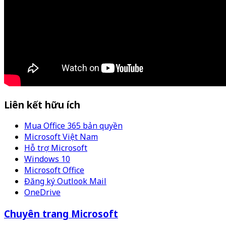
Liên kết hữu ích
Mua Office 365 bản quyền
Microsoft Việt Nam
Hỗ trợ Microsoft
Windows 10
Microsoft Office
Đăng ký Outlook Mail
OneDrive
Chuyên trang Microsoft