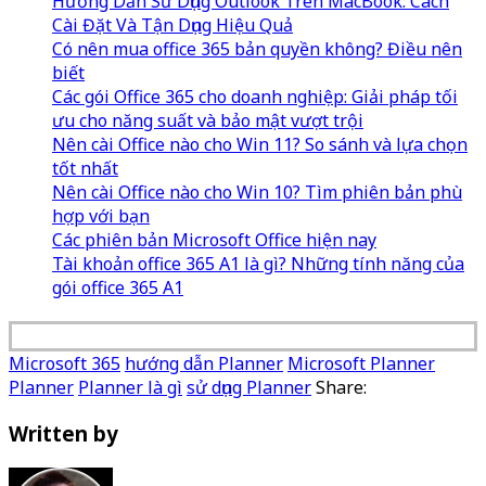
Hướng Dẫn Sử Dụng Outlook Trên MacBook: Cách
Cài Đặt Và Tận Dụng Hiệu Quả
Có nên mua office 365 bản quyền không? Điều nên
biết
Các gói Office 365 cho doanh nghiệp: Giải pháp tối
ưu cho năng suất và bảo mật vượt trội
Nên cài Office nào cho Win 11? So sánh và lựa chọn
tốt nhất
Nên cài Office nào cho Win 10? Tìm phiên bản phù
hợp với bạn
Các phiên bản Microsoft Office hiện nay
Tài khoản office 365 A1 là gì? Những tính năng của
gói office 365 A1
Microsoft 365
hướng dẫn Planner
Microsoft Planner
Planner
Planner là gì
sử dụng Planner
Share:
Written by