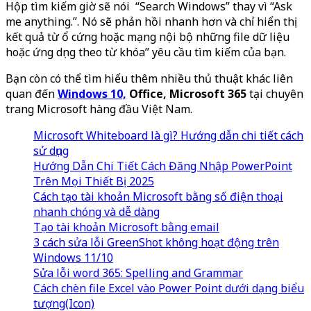
Hộp tìm kiếm giờ sẽ nói “Search Windows” thay vì “Ask
me anything.”. Nó sẽ phản hồi nhanh hơn và chỉ hiển thị
kết quả từ ổ cứng hoặc mạng nội bộ những file dữ liệu
hoặc ứng dụng theo từ khóa” yêu cầu tìm kiếm của bạn.
Bạn còn có thể tìm hiểu thêm nhiều thủ thuật khác liên
quan đến
Windows 10,
Office, Microsoft 365
tại chuyên
trang Microsoft hàng đầu Việt Nam.
Microsoft Whiteboard là gì? Hướng dẫn chi tiết cách
sử dụng
Hướng Dẫn Chi Tiết Cách Đăng Nhập PowerPoint
Trên Mọi Thiết Bị 2025
Cách tạo tài khoản Microsoft bằng số điện thoại
nhanh chóng và dễ dàng
Tạo tài khoản Microsoft bằng email
3 cách sửa lỗi GreenShot không hoạt động trên
Windows 11/10
Sửa lỗi word 365: Spelling and Grammar
Cách chèn file Excel vào Power Point dưới dạng biểu
tượng(Icon)