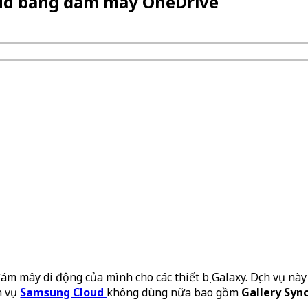
oud bằng đám mây OneDrive
m mây di động của mình cho các thiết bị Galaxy. Dịch vụ nà
ch vụ
Samsung Cloud
không dùng nữa bao gồm
Gallery Syn