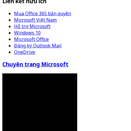
Liên kết hữu ích
Mua Office 365 bản quyền
Microsoft Việt Nam
Hỗ trợ Microsoft
Windows 10
Microsoft Office
Đăng ký Outlook Mail
OneDrive
Chuyên trang Microsoft