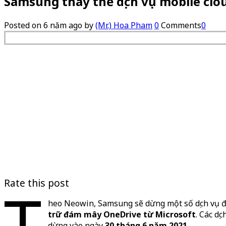
Samsung thay thế dịch vụ mobile cl
Posted on
6 năm ago
by
(Mr.) Hoa Pham
0
Comments
0
Rate this post
T
heo Neowin, Samsung sẽ dừng một số dịch vụ đá
trữ đám mây OneDrive từ Microsoft
. Các dị
dừng vào ngày
30 tháng 6 năm 2021
.