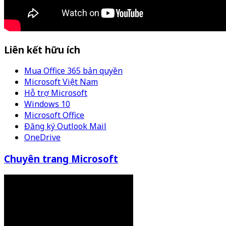
Liên kết hữu ích
Mua Office 365 bản quyền
Microsoft Việt Nam
Hỗ trợ Microsoft
Windows 10
Microsoft Office
Đăng ký Outlook Mail
OneDrive
Chuyên trang Microsoft