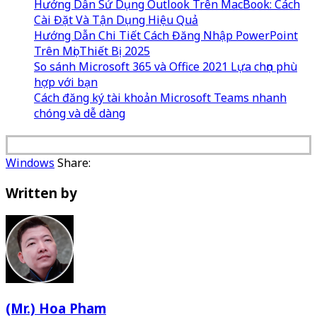
Hướng Dẫn Sử Dụng Outlook Trên MacBook: Cách
Cài Đặt Và Tận Dụng Hiệu Quả
Hướng Dẫn Chi Tiết Cách Đăng Nhập PowerPoint
Trên Mọi Thiết Bị 2025
So sánh Microsoft 365 và Office 2021 Lựa chọn phù
hợp với bạn
Cách đăng ký tài khoản Microsoft Teams nhanh
chóng và dễ dàng
Windows
Share:
Written by
(Mr.) Hoa Pham