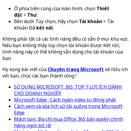
Ở phía trên cùng của màn hình, chọn
Thiết
đặt
>
Thư
.
Bên dưới Tùy chọn, hãy chọn
Tài khoản
> Tài
khoản Đã
kết nối
.
Không phải tất cả các tính năng đều có sẵn ở mọi khu vực.
Nếu bạn không thấy tùy chọn tài khoản Được Kết nối,
tính năng này có thể không sẵn dùng cho tài khoản của
bạn.
Hy vọng bài viết của
Chuyên trang Microsoft
sẽ hữu ích
với bạn, chúc các bạn thành công !
SỬ DỤNG MICROSOFT 365 :TOP 7 LỢI ÍCH DÀNH
CHO DOANH NGHIỆP
Microsoft Edge : Cách ngăn video tự động phát
Cách xem và xóa lịch sử tải xuống trong Microsoft
Edge
Mách bạn: địa chỉ mua Office 365 bản quyền chính
hãng ngon bổ rẻ!