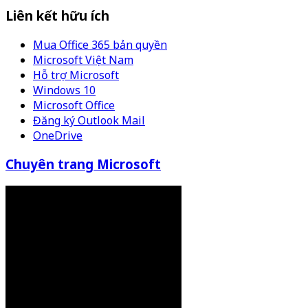
Liên kết hữu ích
Mua Office 365 bản quyền
Microsoft Việt Nam
Hỗ trợ Microsoft
Windows 10
Microsoft Office
Đăng ký Outlook Mail
OneDrive
Chuyên trang Microsoft