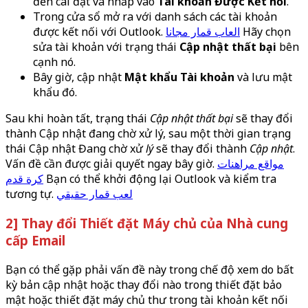
đến cài đặt và nhấp vào
Tài khoản Được Kết nối
.
Trong cửa sổ mở ra với danh sách các tài khoản
được kết nối với Outlook.
العاب قمار مجانا
Hãy chọn
sửa tài khoản với trạng thái
Cập nhật thất bại
bên
cạnh nó.
Bây giờ, cập nhật
Mật khẩu Tài khoản
và lưu mật
khẩu đó.
Sau khi hoàn tất, trạng thái
Cập nhật thất bại
sẽ thay đổi
thành Cập nhật đang chờ xử lý, sau một thời gian trạng
thái Cập nhật Đang chờ xử
lý
sẽ thay đổi thành
Cập nhật
.
Vấn đề cần được giải quyết ngay bây giờ.
مواقع مراهنات
كرة قدم
Bạn có thể khởi động lại Outlook và kiểm tra
tương tự.
لعب قمار حقيقي
2] Thay đổi Thiết đặt Máy chủ của Nhà cung
cấp Email
Bạn có thể gặp phải vấn đề này trong chế độ xem do bất
kỳ bản cập nhật hoặc thay đổi nào trong thiết đặt bảo
mật hoặc thiết đặt máy chủ thư trong tài khoản kết nối