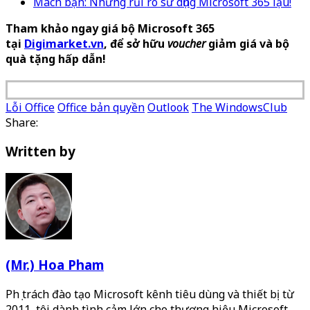
Mách bạn: Những rủi ro sử dụng Microsoft 365 lậu!
Tham khảo ngay giá bộ Microsoft 365
tại
Digimarket.vn
, để sở hữu
voucher
giảm giá và bộ
quà tặng hấp dẫn!
Lỗi Office
Office bản quyền
Outlook
The WindowsClub
Share:
Written by
(Mr.) Hoa Pham
Phụ trách đào tạo Microsoft kênh tiêu dùng và thiết bị từ
2011, tôi dành tình cảm lớn cho thương hiệu Microsoft.