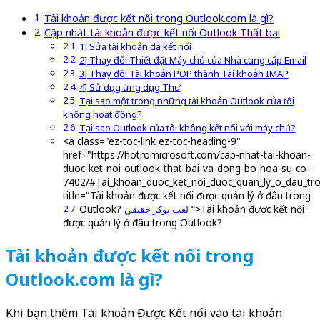
Tài khoản được kết nối trong Outlook.com là gì?
Cập nhật tài khoản được kết nối Outlook Thất bại
1] Sửa tài khoản đã kết nối
2] Thay đổi Thiết đặt Máy chủ của Nhà cung cấp Email
3] Thay đổi Tài khoản POP thành Tài khoản IMAP
4] Sử dụng ứng dụng Thư
Tại sao một trong những tài khoản Outlook của tôi
không hoạt động?
Tại sao Outlook của tôi không kết nối với máy chủ?
<a class="ez-toc-link ez-toc-heading-9"
href="https://hotromicrosoft.com/cap-nhat-tai-khoan-
duoc-ket-noi-outlook-that-bai-va-dong-bo-hoa-su-co-
7402/#Tai_khoan_duoc_ket_noi_duoc_quan_ly_o_dau_tr
title="Tài khoản được kết nối được quản lý ở đâu trong
Outlook?
“>Tài khoản được kết nối
لعب بوكر حقيقي
được quản lý ở đâu trong Outlook?
Tài khoản được kết nối trong
Outlook.com là gì?
Khi bạn thêm Tài khoản Được Kết nối vào tài khoản