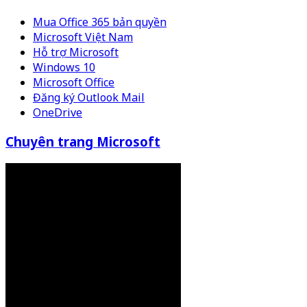
Mua Office 365 bản quyền
Microsoft Việt Nam
Hỗ trợ Microsoft
Windows 10
Microsoft Office
Đăng ký Outlook Mail
OneDrive
Chuyên trang Microsoft