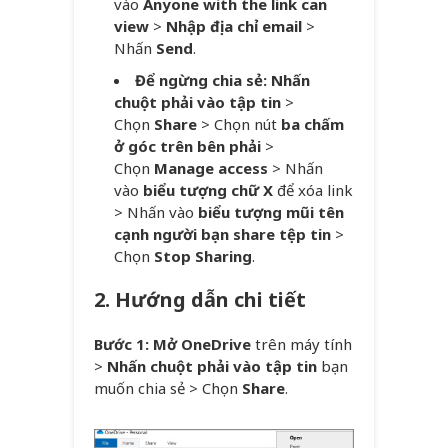
vào
Anyone with the link can
view
>
Nhập địa chỉ email
>
Nhấn
Send
.
Để ngừng chia sẻ:
Nhấn
chuột phải vào tập tin
>
Chọn
Share
> Chọn nút
ba chấm
ở góc trên bên phải
>
Chọn
Manage access
> Nhấn
vào
biểu tượng chữ X
để xóa link
> Nhấn vào
biểu tượng mũi tên
cạnh người bạn share tệp tin
>
Chọn
Stop Sharing
.
2. Hướng dẫn chi tiết
Bước 1: Mở OneDrive
trên máy tính
>
Nhấn chuột phải vào tập tin
bạn
muốn chia sẻ > Chọn
Share
.