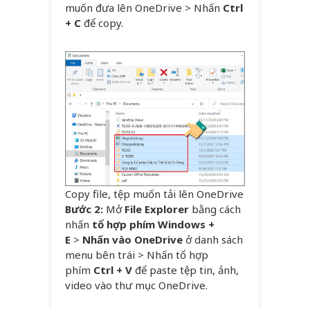
muốn đưa lên OneDrive > Nhấn
Ctrl
+ C
để copy.
Copy file, tệp muốn tải lên OneDrive
Bước 2:
Mở
File Explorer
bằng cách
nhấn
tổ hợp phím Windows +
E
>
Nhấn vào OneDrive
ở danh sách
menu bên trái > Nhấn tổ hợp
phím
Ctrl + V
để paste tệp tin, ảnh,
video vào thư mục OneDrive.