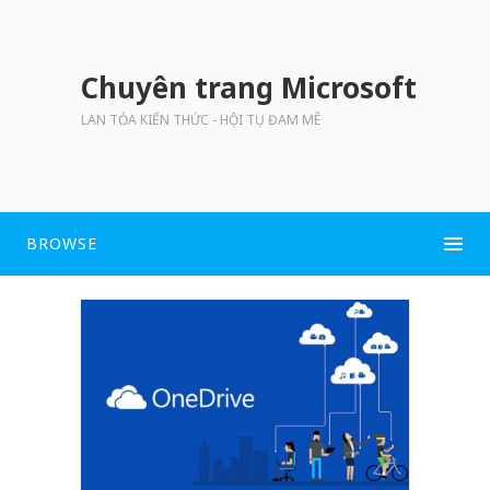
Chuyên trang Microsoft
LAN TỎA KIẾN THỨC - HỘI TỤ ĐAM MÊ
BROWSE