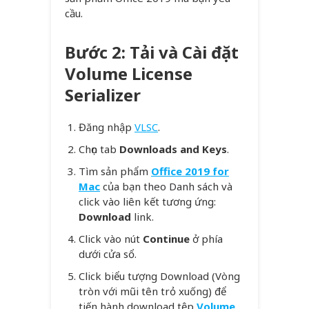
cầu.
Bước 2: Tải và Cài đặt
Volume License
Serializer
Đăng nhập
VLSC
.
Chọn tab
Downloads and Keys
.
Tìm sản phẩm
Office 2019 for
Mac
của bạn theo Danh sách và
click vào liên kết tương ứng:
Download
link.
Click vào nút
Continue
ở phía
dưới cửa sổ.
Click biểu tượng Download (Vòng
tròn với mũi tên trỏ xuống) để
tiến hành download tệp
Volume