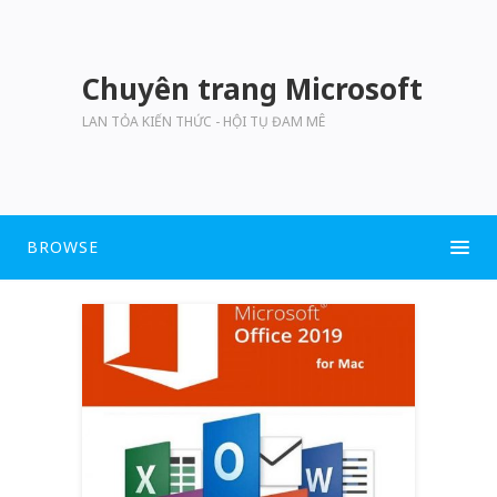
Chuyên trang Microsoft
LAN TỎA KIẾN THỨC - HỘI TỤ ĐAM MÊ
BROWSE