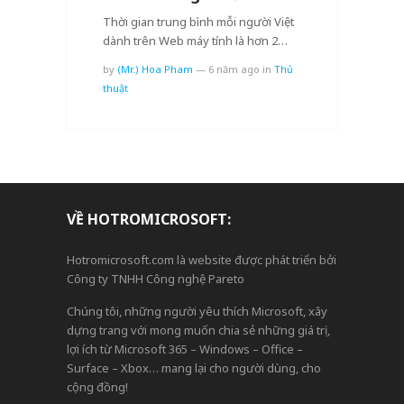
Thời gian trung bình mỗi người Việt
dành trên Web máy tính là hơn 2…
by
(Mr.) Hoa Pham
—
6 năm ago
in
Thủ
thuật
VỀ HOTROMICROSOFT:
Hotromicrosoft.com là website được phát triển bởi
Công ty TNHH Công nghệ Pareto
Chúng tôi, những người yêu thích Microsoft, xây
dựng trang với mong muốn chia sẻ những giá trị,
lợi ích từ Microsoft 365 – Windows – Office –
Surface – Xbox… mang lại cho người dùng, cho
cộng đồng!