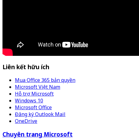
Liên kết hữu ích
Mua Office 365 bản quyền
Microsoft Việt Nam
Hỗ trợ Microsoft
Windows 10
Microsoft Office
Đăng ký Outlook Mail
OneDrive
Chuyên trang Microsoft