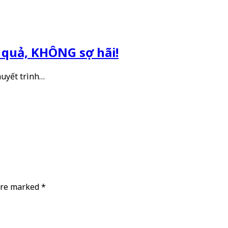
u quả, KHÔNG sợ hãi!
huyết trình…
 are marked
*