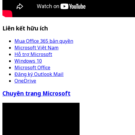
Liên kết hữu ích
Mua Office 365 bản quyền
Microsoft Việt Nam
Hỗ trợ Microsoft
Windows 10
Microsoft Office
Đăng ký Outlook Mail
OneDrive
Chuyên trang Microsoft