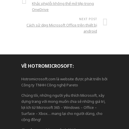
Khắc phục lỗi không thể mở tệp trong
OneDrive
NEXT POST
Cách sử dụng Microsoft Office trên thiết bị
android
VỀ HOTROMICROSOFT:
Hotromicrosoft.com là website được phát triển bởi
Công ty TNHH Công nghệ Pareto
Chúng tôi, những người yêu thích Microsoft, xây
dựng trang với mong muốn chia sẻ những giá trị,
lợi ích từ Microsoft 365 – Windows – Office –
Surface – Xbox… mang lại cho người dùng, cho
cộng đồng!