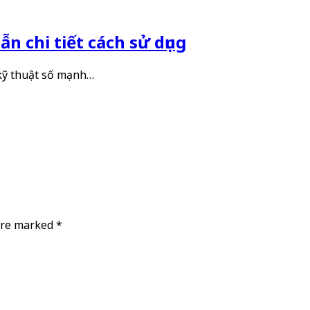
n chi tiết cách sử dụng
 kỹ thuật số mạnh…
 are marked
*