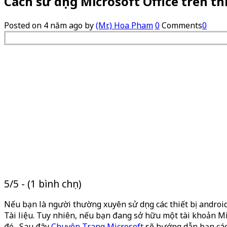
Cách sử dụng Microsoft Office trên th
Posted on
4 năm ago
by
(Mr.) Hoa Pham
0
Comments
0
5/5 - (1 bình chọn)
Nếu bạn là người thường xuyên sử dụng các thiết bị android
Tài liệu. Tuy nhiên, nếu bạn đang sở hữu một tài khoản Mic
đó. Sau đây
Chuyên Trang Microsoft
sẽ hướng dẫn bạn cách 