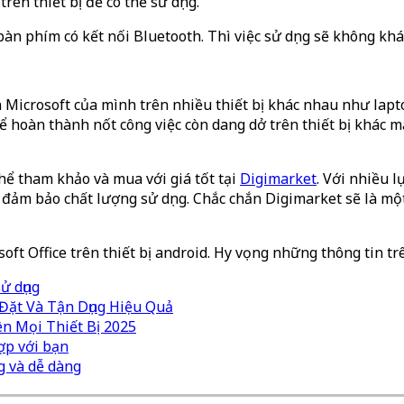
ên thiết bị để có thể sử dụng.
àn phím có kết nối Bluetooth. Thì việc sử dụng sẽ không khác 
ản Microsoft của mình trên nhiều thiết bị khác nhau như lap
hể hoàn thành nốt công việc còn dang dở trên thiết bị khác m
hể tham khảo và mua với giá tốt tại
Digimarket
. Với nhiều l
n đảm bảo chất lượng sử dụng. Chắc chắn Digimarket sẽ là 
oft Office trên thiết bị android. Hy vọng những thông tin tr
ử dụng
Đặt Và Tận Dụng Hiệu Quả
n Mọi Thiết Bị 2025
ợp với bạn
g và dễ dàng