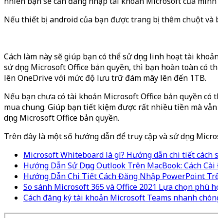
nhiên bạn sẽ cần đăng nhập tài khoản Microsoft của mình tr
Nếu thiết bị android của bạn được trang bị thêm chuột và b
Cách làm này sẽ giúp bạn có thể sử dụng linh hoạt tài kho
sử dụng Microsoft Office bản quyền, thì bạn hoàn toàn có t
lên OneDrive với mức độ lưu trữ đám mây lên đến 1TB.
Nếu bạn chưa có tài khoản Microsoft Office bản quyền có t
mua chung. Giúp bạn tiết kiệm được rất nhiều tiền mà vẫ
dụng Microsoft Office bản quyền.
Trên đây là một số hướng dẫn để truy cập và sử dụng Micros
Microsoft Whiteboard là gì? Hướng dẫn chi tiết cách s
Hướng Dẫn Sử Dụng Outlook Trên MacBook: Cách Cài 
Hướng Dẫn Chi Tiết Cách Đăng Nhập PowerPoint Trê
So sánh Microsoft 365 và Office 2021 Lựa chọn phù h
Cách đăng ký tài khoản Microsoft Teams nhanh chón