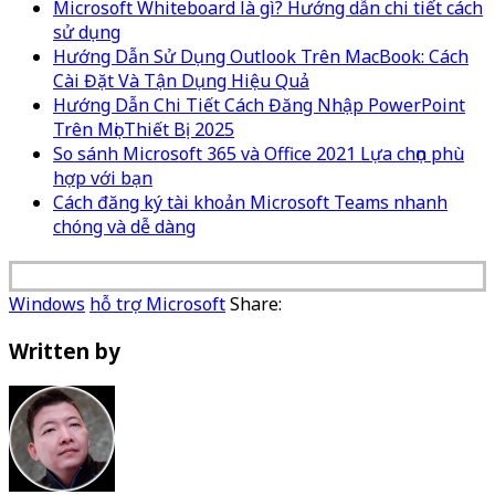
Microsoft Whiteboard là gì? Hướng dẫn chi tiết cách
sử dụng
Hướng Dẫn Sử Dụng Outlook Trên MacBook: Cách
Cài Đặt Và Tận Dụng Hiệu Quả
Hướng Dẫn Chi Tiết Cách Đăng Nhập PowerPoint
Trên Mọi Thiết Bị 2025
So sánh Microsoft 365 và Office 2021 Lựa chọn phù
hợp với bạn
Cách đăng ký tài khoản Microsoft Teams nhanh
chóng và dễ dàng
Windows
hỗ trợ Microsoft
Share:
Written by