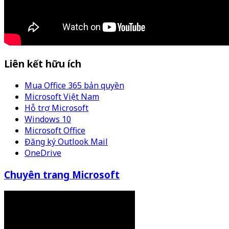
Liên kết hữu ích
Mua Office 365 bản quyền
Microsoft Việt Nam
Hỗ trợ Microsoft
Windows 10
Microsoft Office
Đăng ký Outlook Mail
OneDrive
Chuyên trang Microsoft