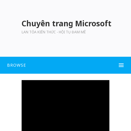
Chuyên trang Microsoft
LAN TỎA KIẾN THỨC - HỘI TỤ ĐAM MÊ
BROWSE