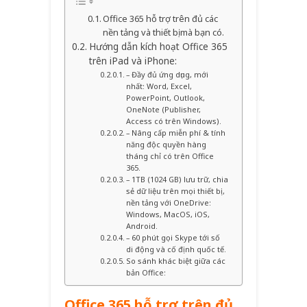
Office 365 hỗ trợ trên đủ các
nền tảng và thiết bị mà bạn có.
Hướng dẫn kích hoạt Office 365
trên iPad và iPhone:
– Đầy đủ ứng dụng, mới
nhất: Word, Excel,
PowerPoint, Outlook,
OneNote (Publisher,
Access có trên Windows).
– Nâng cấp miễn phí & tính
năng độc quyền hàng
tháng chỉ có trên Office
365.
– 1TB (1024 GB) lưu trữ, chia
sẻ dữ liệu trên mọi thiết bị,
nền tảng với OneDrive:
Windows, MacOS, iOS,
Android.
– 60 phút gọi Skype tới số
di động và cố định quốc tế.
So sánh khác biệt giữa các
bản Office:
Office 365 hỗ trợ trên đủ