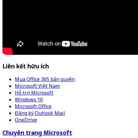
Liên kết hữu ích
Mua Office 365 bản quyền
Microsoft Việt Nam
Hỗ trợ Microsoft
Windows 10
Microsoft Office
Đăng ký Outlook Mail
OneDrive
Chuyên trang Microsoft