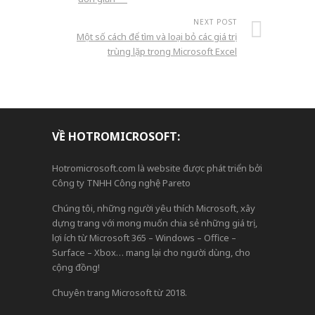
NEXT POST
Một số cách để tìm và loại bỏ các giá trị
trùng lặp trong Microsoft Excel
VỀ HOTROMICROSOFT:
Hotromicrosoft.com là website được phát triển bởi
Công ty TNHH Công nghệ Pareto
Chúng tôi, những người yêu thích Microsoft, xây
dựng trang với mong muốn chia sẻ những giá trị,
lợi ích từ Microsoft 365 – Windows – Office –
Surface – Xbox… mang lại cho người dùng, cho
cộng đồng!
Chuyên trang Microsoft từ 2018.