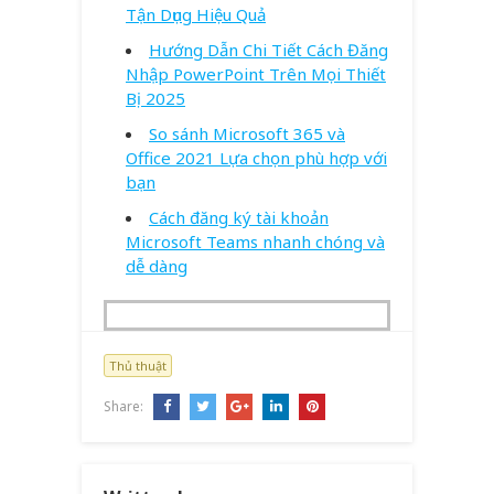
Tận Dụng Hiệu Quả
Hướng Dẫn Chi Tiết Cách Đăng
Nhập PowerPoint Trên Mọi Thiết
Bị 2025
So sánh Microsoft 365 và
Office 2021 Lựa chọn phù hợp với
bạn
Cách đăng ký tài khoản
Microsoft Teams nhanh chóng và
dễ dàng
Thủ thuật
Share: