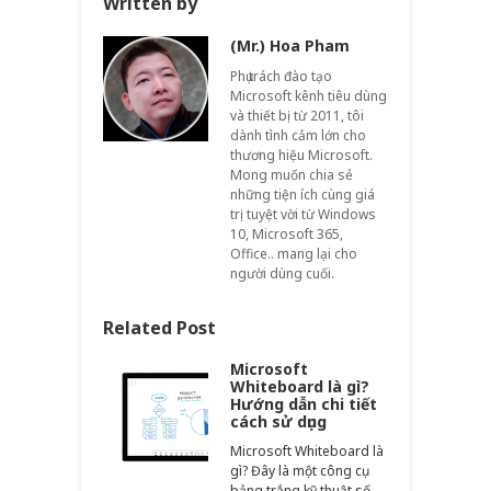
Written by
(Mr.) Hoa Pham
Phụ trách đào tạo
Microsoft kênh tiêu dùng
và thiết bị từ 2011, tôi
dành tình cảm lớn cho
thương hiệu Microsoft.
Mong muốn chia sẻ
những tiện ích cùng giá
trị tuyệt vời từ Windows
10, Microsoft 365,
Office.. mang lại cho
người dùng cuối.
Related Post
Microsoft
Whiteboard là gì?
Hướng dẫn chi tiết
cách sử dụng
Microsoft Whiteboard là
gì? Đây là một công cụ
bảng trắng kỹ thuật số