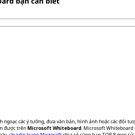
ard bạn cần biết
ch ngoạc các ý tưởng, đưa văn bản, hình ảnh hoặc các đối tượ
àm được trên
Microsoft Whiteboard
. Microsoft Whiteboard 
 này,
chuyên trang Microsoft
chia sẻ cùng bạn TOP 8 mẹo sử 