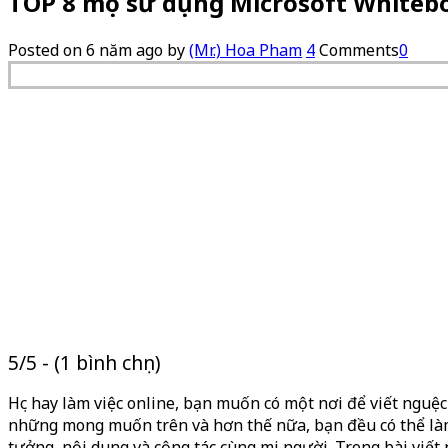
TOP 8 mẹo sử dụng Microsoft Whitebo
Posted on
6 năm ago
by
(Mr.) Hoa Pham
4
Comments
0
5/5 - (1 bình chọn)
Học hay làm việc online, bạn muốn có một nơi để viết nguệ
những mong muốn trên và hơn thế nữa, bạn đều có thể l
tưởng, nội dung và cộng tác cùng mọi người. Trong bài viết