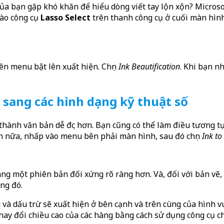
ủa bạn gặp khó khăn để hiểu dòng viết tay lộn xộn? Micros
vào công cụ
Lasso Select
trên thanh công cụ ở cuối màn hình
rên menu bật lên xuất hiện. Chọn
Ink Beautification
. Khi bạn n
 sang các hình dạng kỹ thuật số
 thành văn bản dễ đọc hơn. Bạn cũng có thể làm điều tương t
lần nữa, nhấp vào menu bên phải màn hình, sau đó chọn
Ink t
g một phiên bản đối xứng rõ ràng hơn. Và, đối với bản vẽ, 
ng đó.
 và dấu trừ sẽ xuất hiện ở bên cạnh và trên cùng của hình v
hay đổi chiều cao của các hàng bằng cách sử dụng công cụ chọ