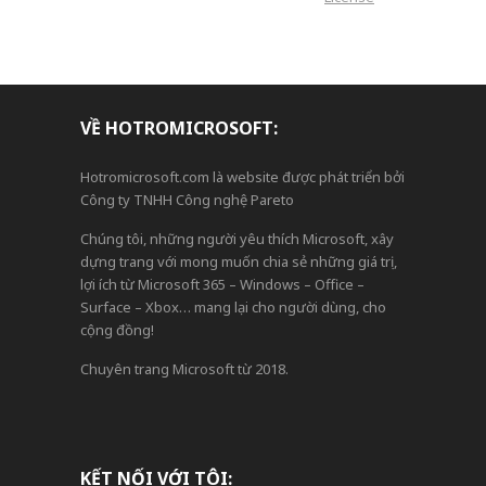
VỀ HOTROMICROSOFT:
Hotromicrosoft.com là website được phát triển bởi
Công ty TNHH Công nghệ Pareto
Chúng tôi, những người yêu thích Microsoft, xây
dựng trang với mong muốn chia sẻ những giá trị,
lợi ích từ Microsoft 365 – Windows – Office –
Surface – Xbox… mang lại cho người dùng, cho
cộng đồng!
Chuyên trang Microsoft từ 2018.
KẾT NỐI VỚI TÔI: