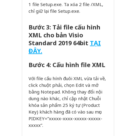
1 file Setup.exe. Ta xóa 2 file /XML,
chỉ giữ lại file Setup.exe.
Bước 3: Tải file cấu hình
XML cho bản Visio
Standard 2019 64bit
TẠI
ĐÂY.
Bước 4: Cấu hình file XML
Với file cấu hính đuôi XML vừa tải về,
click chuột phải, chọn Edit và mở
bằng Notepad. Không thay đổi nội
dung nào khác, chỉ cập nhật Chuỗi
khóa sản phẩm 25 ký tự (Product
Key) khách hàng đã có vào sau mục
PIDKEY=”xxxxx-xxxx-xxxxx-xxxxx-
xxxxx”.