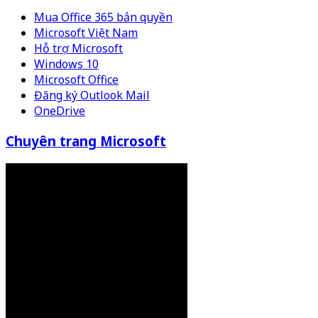
Mua Office 365 bản quyền
Microsoft Việt Nam
Hỗ trợ Microsoft
Windows 10
Microsoft Office
Đăng ký Outlook Mail
OneDrive
Chuyên trang Microsoft