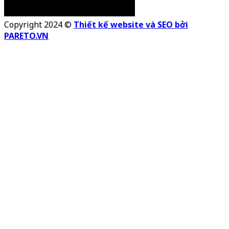
Copyright 2024 ©
Thiết kế website và SEO bởi
PARETO.VN