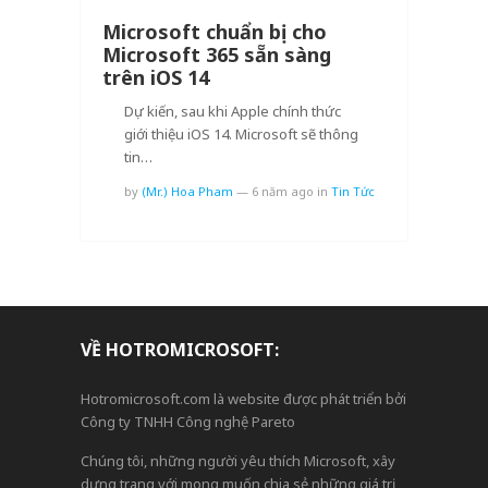
Microsoft chuẩn bị cho
Microsoft 365 sẵn sàng
trên iOS 14
Dự kiến, sau khi Apple chính thức
giới thiệu iOS 14. Microsoft sẽ thông
tin…
by
(Mr.) Hoa Pham
—
6 năm ago
in
Tin Tức
VỀ HOTROMICROSOFT:
Hotromicrosoft.com là website được phát triển bởi
Công ty TNHH Công nghệ Pareto
Chúng tôi, những người yêu thích Microsoft, xây
dựng trang với mong muốn chia sẻ những giá trị,