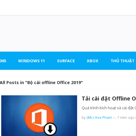
365
WINDOWS 11
SURFACE
XBOX
THỦ THUẬT
All Posts in "Bộ cài offline Office 2019"
Tải cài đặt Offline O
Quá trình kích hoạt và cài đặt
by
(Mr.) Hoa Pham
—
7 năm ago