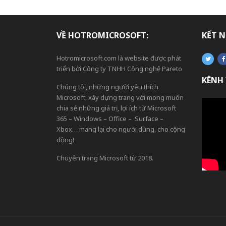
VỀ HOTROMICROSOFT:
KẾT N
Hotromicrosoft.com là website được phát
triển bởi Công ty TNHH Công nghệ Pareto
KÊNH
Chúng tôi, những người yêu thích
Microsoft, xây dựng trang với mong muốn
chia sẻ những giá trị, lợi ích từ Microsoft
365 – Windows – Office – Surface –
Xbox… mang lại cho người dùng, cho cộng
đồng!
Chuyên trang Microsoft từ 2018.