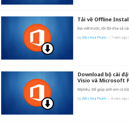
Tải về Offline Instal
Bài viết trước, tôi đã chia sẻ c
by
(Mr.) Hoa Pham
—
7 năm ago
Download bộ cài đặt 
Visio và Microsoft 
Mục tiêu: Để giúp anh em có bộ
by
(Mr.) Hoa Pham
—
8 năm ago