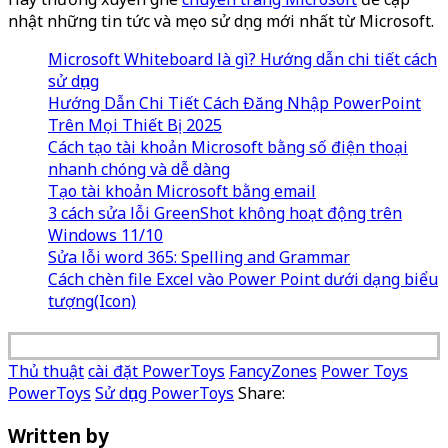
nhật những tin tức và mẹo sử dụng mới nhất từ Microsoft.
Microsoft Whiteboard là gì? Hướng dẫn chi tiết cách
sử dụng
Hướng Dẫn Chi Tiết Cách Đăng Nhập PowerPoint
Trên Mọi Thiết Bị 2025
Cách tạo tài khoản Microsoft bằng số điện thoại
nhanh chóng và dễ dàng
Tạo tài khoản Microsoft bằng email
3 cách sửa lỗi GreenShot không hoạt động trên
Windows 11/10
Sửa lỗi word 365: Spelling and Grammar
Cách chèn file Excel vào Power Point dưới dạng biểu
tượng(Icon)
Thủ thuật
cài đặt PowerToys
FancyZones
Power Toys
PowerToys
Sử dụng PowerToys
Share:
Written by