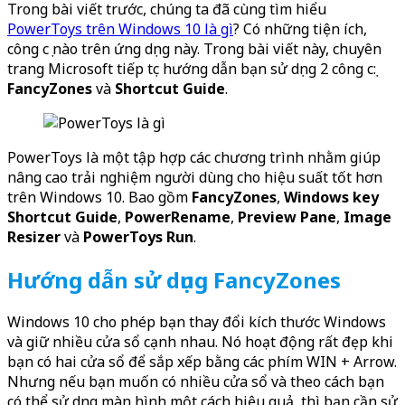
Trong bài viết trước, chúng ta đã cùng tìm hiểu
PowerToys trên Windows 10 là gì
? Có những tiện ích,
công cụ nào trên ứng dụng này. Trong bài viết này, chuyên
trang Microsoft tiếp tục hướng dẫn bạn sử dụng 2 công cụ:
FancyZones
và
Shortcut Guide
.
PowerToys là một tập hợp các chương trình nhằm giúp
nâng cao trải nghiệm người dùng cho hiệu suất tốt hơn
trên Windows 10. Bao gồm
FancyZones
,
Windows key
Shortcut Guide
,
PowerRename
,
Preview Pane
,
Image
Resizer
và
PowerToys Run
.
Hướng dẫn sử dụng FancyZones
Windows 10 cho phép bạn thay đổi kích thước Windows
và giữ nhiều cửa sổ cạnh nhau. Nó hoạt động rất đẹp khi
bạn có hai cửa sổ để sắp xếp bằng các phím WIN + Arrow.
Nhưng nếu bạn muốn có nhiều cửa sổ và theo cách bạn
có thể sử dụng màn hình một cách hiệu quả, thì bạn cần sử