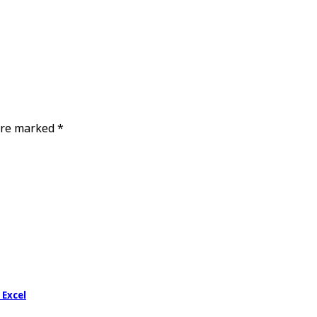
 are marked
*
 Excel