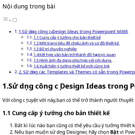
Nội dung trong bài
1.Sử dụng công cụ Design Ideas trong Powerpoint M365
1.1 Cung cấp ý tưởng cho bản thiết kế
1.2 Một trang tiêu đề chiếu ảnh và sơ đồ thiết kế.
1.3 Bố trí chuyên nghiệp
1.4 Kết hợp văn bản trở thành đồ họa trực quan
1.5 Hình ảnh đa dạng phù hợp với nội dung.
1.6 Xuất hiện ý tưởng thiết kế mới cùng Ink
2. Sử dụng các Templates và Themes có sẵn trong Power
1.Sử dụng công cụ Design Ideas trong
Với công cụ tuyệt vời này,bạn có thể trở thành người thuyết 
1.1 Cung cấp ý tưởng cho bản thiết kế
Bất kì lúc nào bạn cũng có thể yêu cầu ý tưởng thiết
Nếu bạn muốn sử dụng Designer, hãy chọn
Bật
vì Pow